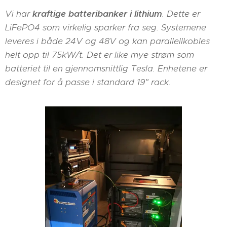
Vi har
kraftige batteribanker i lithium
. Dette er
LiFePO4 som virkelig sparker fra seg. Systemene
leveres i både 24V og 48V og kan parallellkobles
helt opp til 75kW/t. Det er like mye strøm som
batteriet til en gjennomsnittlig Tesla. Enhetene er
designet for å passe i standard 19" rack.