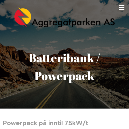
Batteribank /
Powerpack
Powerpack på inntil 75kW/t