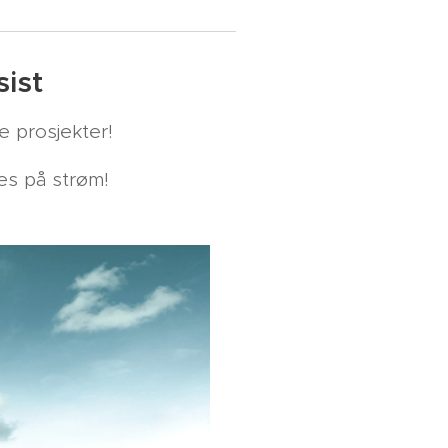
ist
 prosjekter!
es på strøm!