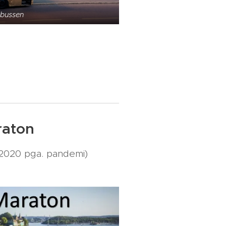
-bussen
raton
k 2020 pga. pandemi)