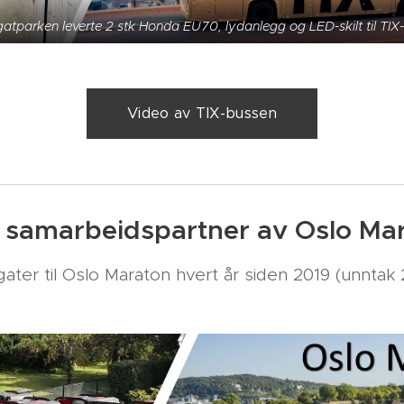
atparken leverte 2 stk Honda EU70, lydanlegg og LED-skilt til TIX
Video av TIX-bussen
t samarbeidspartner av Oslo Ma
gater til Oslo Maraton hvert år siden 2019 (unnta